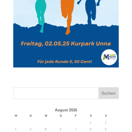
August 2026
M
D
M
D
F
S
S
1
2
3
4
5
6
7
8
9